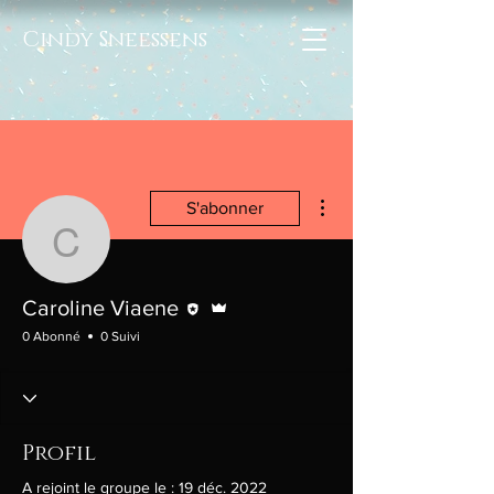
Cindy Sneessens
Plus d'actions
S'abonner
Caroline Viaene
Rédacteur
Administrateur
Caroline Viaene
0 Abonné
0 Suivi
Profil
A rejoint le groupe le : 19 déc. 2022