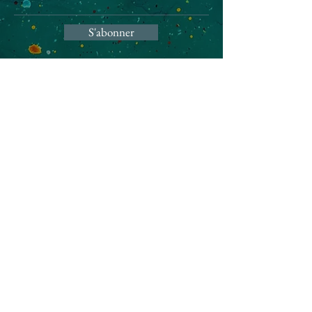
S'abonner
Cindy Sneessens
cindy.conte@hotmail.com
+32 470 57 28 74
Mentions légales
Politique de confidentialité