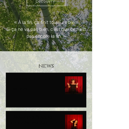
Découvrir
« À la fin, ça finit toujours bien.
Si ça ne va pas bien, c'est que ce n'est
pas encore la fin.
»
news
3 nouveaux teasers
1 avr. 2024
L’Arbre des Plaisirs
reconnu par Art et Vie