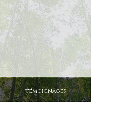
témoignages
« Merci à la Vie, de t’avoir
placée sur mon Chemin.
»
CLAIRE