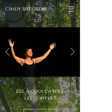
Cindy Sneessens
Dis, à quoi ça sert
les contes ?